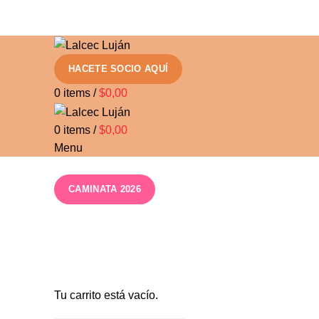
URGENCIAS +54 9 2323 541169
HACETE SOCIO AQUÍ
0
items
/
$
0,00
0
items
/
$
0,00
Menu
CAMINATA 2026
Carrito Caminata
Checkout
Finalizar
Tu carrito está vacío.